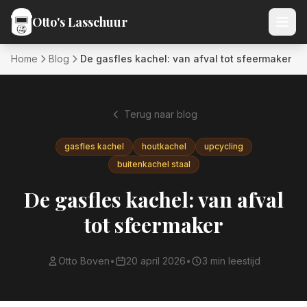
Ga naar inhoud
Otto's Lasschuur
Home
Blog
De gasfles kachel: van afval tot sfeermaker
Terug naar blog
gasfles kachel
houtkachel
upcycling
buitenkachel staal
De gasfles kachel: van afval
tot sfeermaker
Otto Boven
•
20 april 2026
•
3
min leestijd