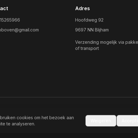
act
Adres
 15265966
Hoofdweg 92
toboven@gmail.com
9697 NN Blijham
Verzending mogelijk via pakke
of transport
ouden.
bruiken cookies om het bezoek aan
Weigeren
Accept
ite te analyseren.