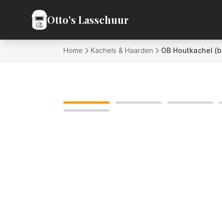
Ga naar inhoud
Otto's Lasschuur
Home
Kachels & Haarden
OB Houtkachel (b