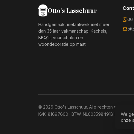
Cont
Otto's Lasschuur
06
Handgemaakt metaalwerk met meer
ot
dan 35 jaar vakmanschap. Kachels,
BBQ's, vuurschalen en
woondecoratie op maat.
©
2026
Otto's Lasschuur. Alle rechten voorbeh
KvK: 81697600 · BTW: NL003598491B14
We ge
onze s