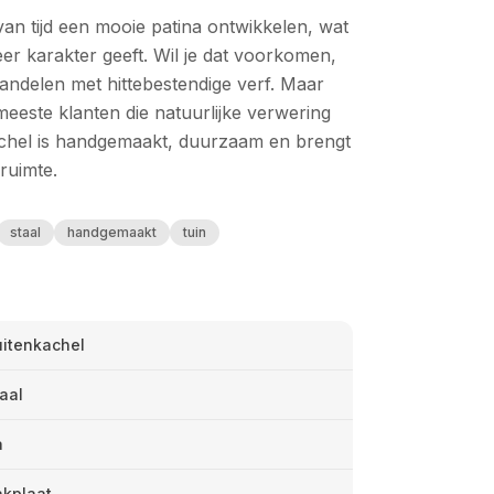
van tijd een mooie patina ontwikkelen, wat
er karakter geeft. Wil je dat voorkomen,
andelen met hittebestendige verf. Maar
meeste klanten die natuurlijke verwering
achel is handgemaakt, duurzaam en brengt
nruimte.
staal
handgemaakt
tuin
uitenkachel
aal
a
akplaat