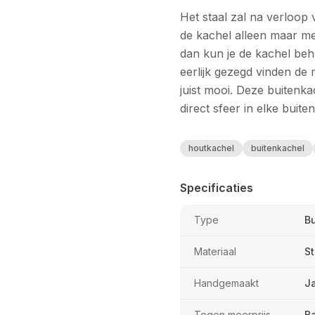
Het staal zal na verloop 
de kachel alleen maar me
dan kun je de kachel beh
eerlijk gezegd vinden de 
juist mooi. Deze buitenk
direct sfeer in elke buite
houtkachel
buitenkachel
Specificaties
Type
B
Materiaal
St
Handgemaakt
J
Tegen meerprijs
B